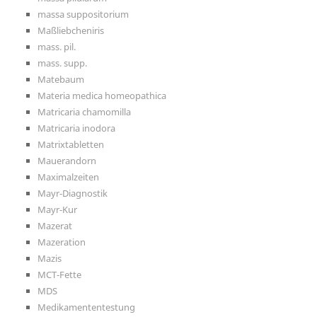
massa suppositorium
Maßliebcheniris
mass. pil.
mass. supp.
Matebaum
Materia medica homeopathica
Matricaria chamomilla
Matricaria inodora
Matrixtabletten
Mauerandorn
Maximalzeiten
Mayr-Diagnostik
Mayr-Kur
Mazerat
Mazeration
Mazis
MCT-Fette
MDS
Medikamententestung