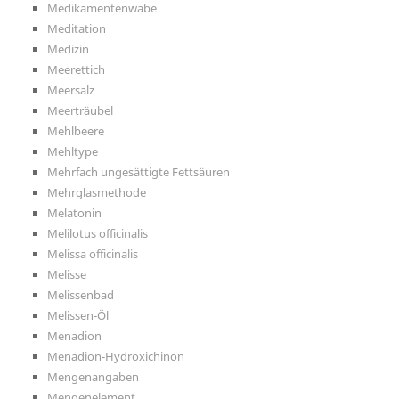
Medikamentenwabe
Meditation
Medizin
Meerettich
Meersalz
Meerträubel
Mehlbeere
Mehltype
Mehrfach ungesättigte Fettsäuren
Mehrglasmethode
Melatonin
Melilotus officinalis
Melissa officinalis
Melisse
Melissenbad
Melissen-Öl
Menadion
Menadion-Hydroxichinon
Mengenangaben
Mengenelement