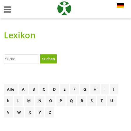
Lexikon
Suchen
Alle
A
B
C
D
E
F
G
H
I
J
K
L
M
N
O
P
Q
R
S
T
U
V
W
X
Y
Z