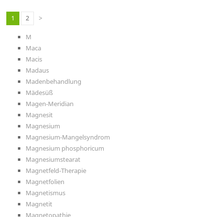
1
2
>
M
Maca
Macis
Madaus
Madenbehandlung
Mädesüß
Magen-Meridian
Magnesit
Magnesium
Magnesium-Mangelsyndrom
Magnesium phosphoricum
Magnesiumstearat
Magnetfeld-Therapie
Magnetfolien
Magnetismus
Magnetit
Magnetopathie