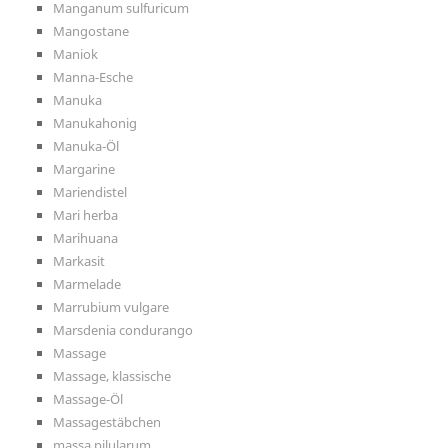
Manganum sulfuricum
Mangostane
Maniok
Manna-Esche
Manuka
Manukahonig
Manuka-Öl
Margarine
Mariendistel
Mari herba
Marihuana
Markasit
Marmelade
Marrubium vulgare
Marsdenia condurango
Massage
Massage, klassische
Massage-Öl
Massagestäbchen
massa pilularum