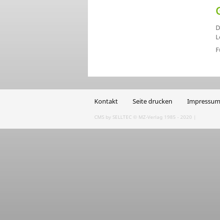
D
L
F
Kontakt
Seite drucken
Impressu
CMS by SELLTEC
© MZ-Verlag 1985 - 2020 |