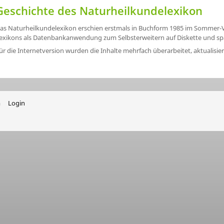
Geschichte des Naturheilkundelexikon
as Naturheilkundelexikon erschien erstmals in Buchform 1985 im Sommer-Ver
exikons als Datenbankanwendung zum Selbsterweitern auf Diskette und spä
ür die Internetversion wurden die Inhalte mehrfach überarbeitet, aktualisie
m
Login