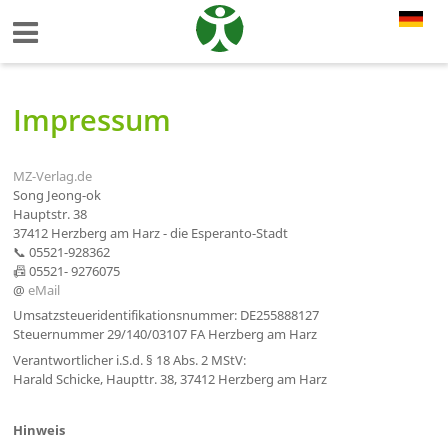
Impressum
MZ-Verlag.de
Song Jeong-ok
Hauptstr. 38
37412 Herzberg am Harz - die Esperanto-Stadt
📞 05521-928362
📠
05521-
9276075
@
eMail
Umsatzsteueridentifikationsnummer: DE255888127
Steuernummer 29/140/03107 FA Herzberg am Harz
Verantwortlicher i.S.d. § 18 Abs. 2 MStV:
Harald Schicke, Haupttr. 38, 37412 Herzberg am Harz
Hinweis