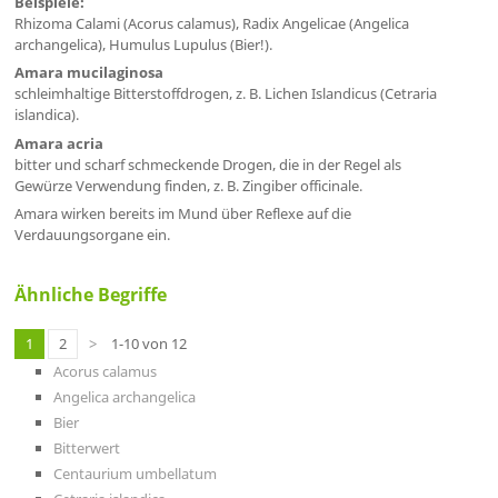
Beispiele:
Rhizoma Calami (Acorus calamus), Radix Angelicae (Angelica
archangelica), Humulus Lupulus (Bier!).
Amara mucilaginosa
schleimhaltige Bitterstoffdrogen, z. B. Lichen Islandicus (Cetraria
islandica).
Amara acria
bitter und scharf schmeckende Drogen, die in der Regel als
Gewürze Verwendung finden, z. B. Zingiber officinale.
Amara wirken bereits im Mund über Reflexe auf die
Verdauungsorgane ein.
Ähnliche Begriffe
1
2
>
1-10 von 12
Acorus calamus
Angelica archangelica
Bier
Bitterwert
Centaurium umbellatum