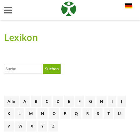
Lexikon
Suchen
Alle
A
B
C
D
E
F
G
H
I
J
K
L
M
N
O
P
Q
R
S
T
U
V
W
X
Y
Z