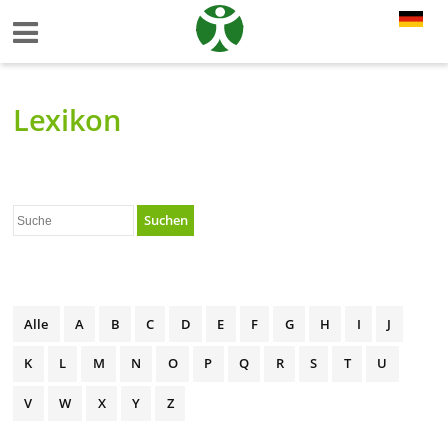
Lexikon
Suchen
Alle
A
B
C
D
E
F
G
H
I
J
K
L
M
N
O
P
Q
R
S
T
U
V
W
X
Y
Z