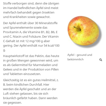
Stoffe verborgen sind, denn die übrigen
im Handel befindlichen Äpfel sind meist
mehrfach behandelt gegen Insekten
und Krankheiten sowie gewachst.
Der Apfel enthält über 30 Mineralstoffe
und Spurenelemente sowie das
Provitamin A, die Vitamine B1, B2, B6, E
und C, Niacin und Folsäure. Der Vitamin
C-Gehalt ist mit 12 mg/100 g aber
gering. Der Apfel enthält nur 54 kcal/100
g.
Apfel - gesund und
Hauptwirkstoff ist das Pektin, das heute
bekömmlich
in großen Mengen gewonnen wird, um
es als Geliermittel für Marmeladen und
Gelees und in der Produktion von Pillen
und Tabletten einzusetzen.
Gleichzeitig ist es ein gutes Heilmittel, z.
B. beim kindlichen Durchfall. Hier
werden die Äpfel geschabt und an der
Luft stehen gelassen, bis sie sich
bräunlich gefärbt haben. Dann werden
sie gegessen.