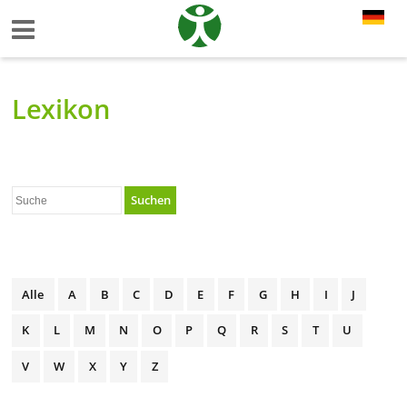
Lexikon
Suchen
Alle
A
B
C
D
E
F
G
H
I
J
K
L
M
N
O
P
Q
R
S
T
U
V
W
X
Y
Z