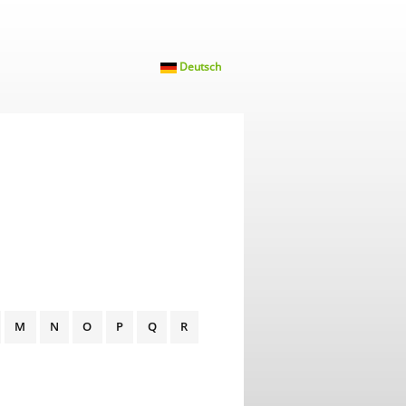
Deutsch
M
N
O
P
Q
R