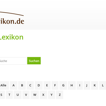
Lexikon
Suchen
Alle
A
B
C
D
E
F
G
H
I
J
K
L
S
T
U
V
W
X
Y
Z