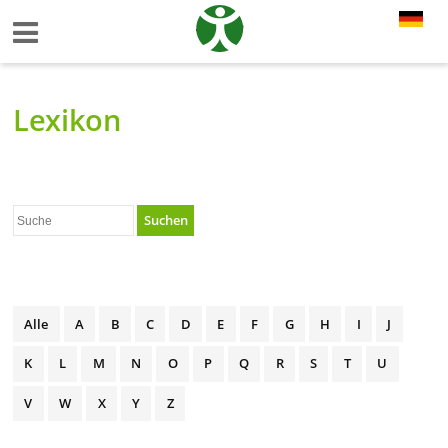
Lexikon
Suchen
Alle
A
B
C
D
E
F
G
H
I
J
K
L
M
N
O
P
Q
R
S
T
U
V
W
X
Y
Z