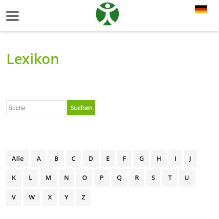
Lexikon
Suchen
Alle
A
B
C
D
E
F
G
H
I
J
K
L
M
N
O
P
Q
R
S
T
U
V
W
X
Y
Z