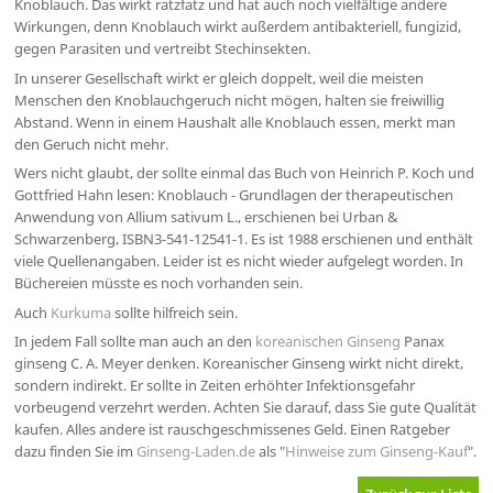
Knoblauch. Das wirkt ratzfatz und hat auch noch vielfältige andere
Wirkungen, denn Knoblauch wirkt außerdem antibakteriell, fungizid,
gegen Parasiten und vertreibt Stechinsekten.
In unserer Gesellschaft wirkt er gleich doppelt, weil die meisten
Menschen den Knoblauchgeruch nicht mögen, halten sie freiwillig
Abstand. Wenn in einem Haushalt alle Knoblauch essen, merkt man
den Geruch nicht mehr.
Wers nicht glaubt, der sollte einmal das Buch von Heinrich P. Koch und
Gottfried Hahn lesen: Knoblauch - Grundlagen der therapeutischen
Anwendung von Allium sativum L., erschienen bei Urban &
Schwarzenberg, ISBN3-541-12541-1. Es ist 1988 erschienen und enthält
viele Quellenangaben. Leider ist es nicht wieder aufgelegt worden. In
Büchereien müsste es noch vorhanden sein.
Auch
Kurkuma
sollte hilfreich sein.
In jedem Fall sollte man auch an den
koreanischen Ginseng
Panax
ginseng C. A. Meyer denken. Koreanischer Ginseng wirkt nicht direkt,
sondern indirekt. Er sollte in Zeiten erhöhter Infektionsgefahr
vorbeugend verzehrt werden. Achten Sie darauf, dass Sie gute Qualität
kaufen. Alles andere ist rauschgeschmissenes Geld. Einen Ratgeber
dazu finden Sie im
Ginseng-Laden.de
als "
Hinweise zum Ginseng-Kauf
".