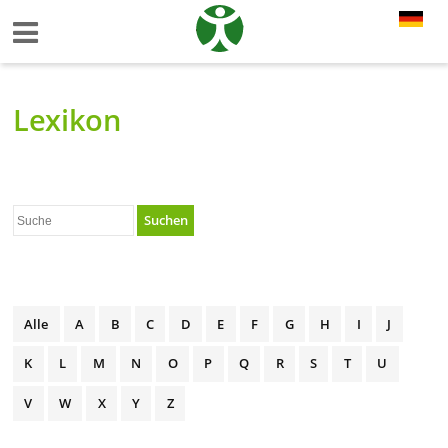
Lexikon
Suchen
Alle
A
B
C
D
E
F
G
H
I
J
K
L
M
N
O
P
Q
R
S
T
U
V
W
X
Y
Z