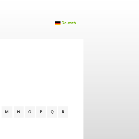
Deutsch
M
N
O
P
Q
R