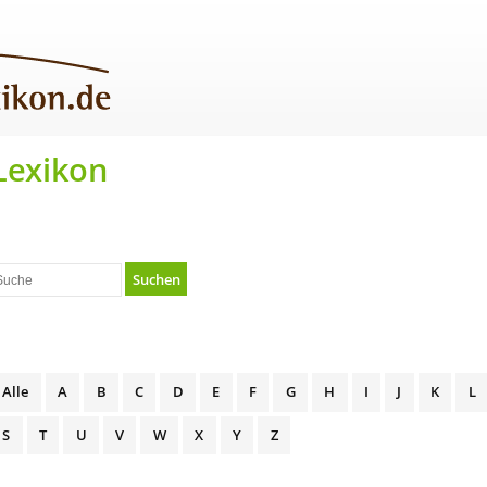
Lexikon
Suchen
Alle
A
B
C
D
E
F
G
H
I
J
K
L
S
T
U
V
W
X
Y
Z