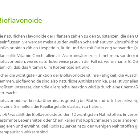
Bioflavonoide
ie natürlichen Flavonoide der Pflanzen zählen zu den Substanzen, die den O
eeinflussen. Sie werden meist aus der weißen Schalenhaut von Zitrusfrüch
ioflavonoiden zählen Hesperidin, Rutin und das mit Rutin eng verwandte Qu
an sollte Vitamin C nicht allein als Ascorbinsäure zu sich nehmen, sondern
ioflavonoiden, wie es natürlicherweise ja auch der Fall ist, wenn man z. B. O
ämlich, daß das Vitamin C im Körper oxidiert wird.
icher die wichtigste Funktion der Bioflavonoide ist ihre Fähigkeit, die Aus
emmen. Bioflavonoide sind also natürliche Antihistaminika. Dies ist vor all
rößtem Interesse, denn die allergische Reaktion wird ja durch eine übermä
erursacht.
ioflavonoide wirken darüberhinaus günstig bei Bluthochdruck, bei zeitwei
erzens. Sie helfen, die Kapillargefäße elastisch zu halten.
r. Atkins
zählt die Bioflavonoide zu den 12 wichtigsten Nährstoffen. Er verord
estimmte Lebensmittel oder Chemikalien mit Kopfschmerzen oder anderen 
eagieren und erwähnt, daß Rutin (Querketin) zu den wenigen Nährstoffen g
herapeutisch wirksam sind.