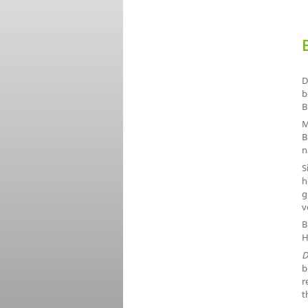
D
b
B
M
B
n
S
h
g
v
B
H
D
b
r
t