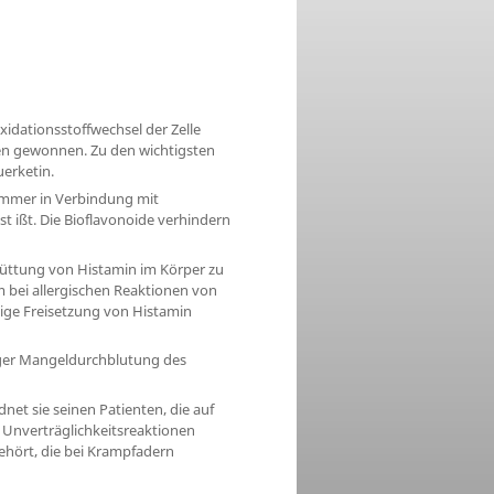
xidationsstoffwechsel der Zelle
ten gewonnen. Zu den wichtigsten
erketin.
 immer in Verbindung mit
bst ißt. Die Bioflavonoide verhindern
schüttung von Histamin im Körper zu
em bei allergischen Reaktionen von
ßige Freisetzung von Histamin
liger Mangeldurchblutung des
net sie seinen Patienten, die auf
Unverträglichkeitsreaktionen
ehört, die bei Krampfadern