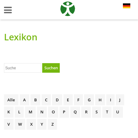
Lexikon
Suchen
Alle
A
B
C
D
E
F
G
H
I
J
K
L
M
N
O
P
Q
R
S
T
U
V
W
X
Y
Z