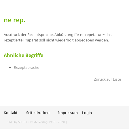
ne rep.
Ausdruck der Rezeptsprache. Abkürzung für ne repetatur = das
rezeptierte Präparat soll nicht wiederholt abgegeben werden.
Ähnliche Begriffe
Rezeptsprache
Zurück zur Liste
Kontakt
Seite drucken
Impressum
Login
CMS by SELLTEC
© MZ-Verlag 1985 - 2020 |