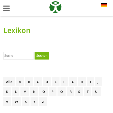
Lexikon
Suchen
Alle
A
B
C
D
E
F
G
H
I
J
K
L
M
N
O
P
Q
R
S
T
U
V
W
X
Y
Z