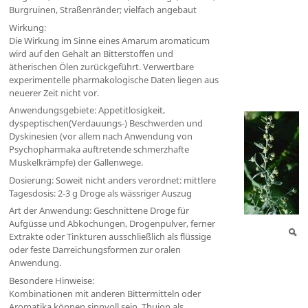
Burgruinen, Straßenränder; vielfach angebaut
Wirkung:
Die Wirkung im Sinne eines Amarum aromaticum
wird auf den Gehalt an Bitterstoffen und
ätherischen Ölen zurückgeführt. Verwertbare
experimentelle pharmakologische Daten liegen aus
neuerer Zeit nicht vor.
Anwendungsgebiete: Appetitlosigkeit,
dyspeptischen(Verdauungs-) Beschwerden und
Dyskinesien (vor allem nach Anwendung von
Psychopharmaka auftretende schmerzhafte
Muskelkrämpfe) der Gallenwege.
Dosierung: Soweit nicht anders verordnet: mittlere
Tagesdosis: 2-3 g Droge als wässriger Auszug
Art der Anwendung: Geschnittene Droge für
Aufgüsse und Abkochungen, Drogenpulver, ferner
Extrakte oder Tinkturen ausschließlich als flüssige
oder feste Darreichungsformen zur oralen
Anwendung.
Besondere Hinweise:
Kombinationen mit anderen Bittermitteln oder
Aromatika können sinnvoll sein. Thujon als