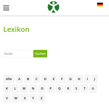
Lexikon
Suchen
Alle
A
B
C
D
E
F
G
H
I
J
K
L
M
N
O
P
Q
R
S
T
U
V
W
X
Y
Z