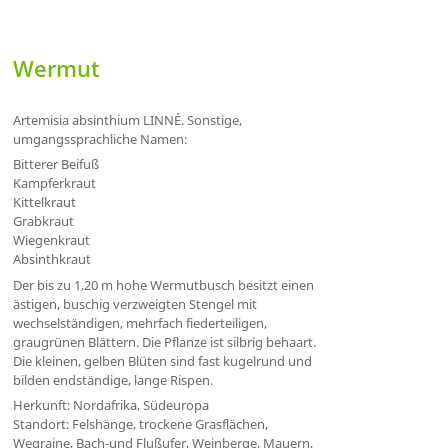
Wermut
Artemisia absinthium LINNÉ. Sonstige,
umgangssprachliche Namen:
Bitterer Beifuß
Kampferkraut
Kittelkraut
Grabkraut
Wiegenkraut
Absinthkraut
Der bis zu 1,20 m hohe Wermutbusch besitzt einen
ästigen, buschig verzweigten Stengel mit
wechselständigen, mehrfach fiederteiligen,
graugrünen Blättern. Die Pflanze ist silbrig behaart.
Die kleinen, gelben Blüten sind fast kugelrund und
bilden endständige, lange Rispen.
Herkunft: Nordafrika, Südeuropa
Standort: Felshänge, trockene Grasflächen,
Wegraine, Bach-und Flußufer, Weinberge, Mauern,