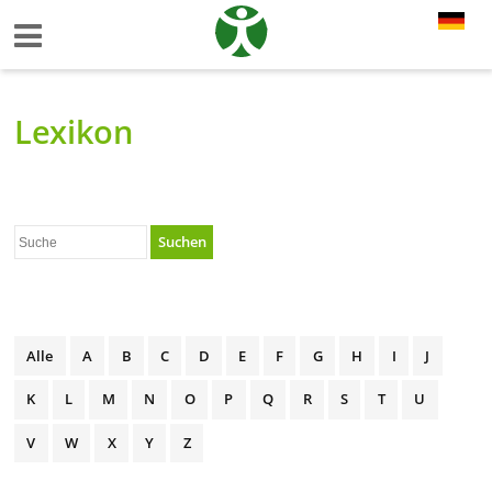
Lexikon
Suchen
Alle
A
B
C
D
E
F
G
H
I
J
K
L
M
N
O
P
Q
R
S
T
U
V
W
X
Y
Z