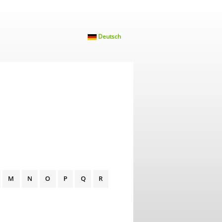
Deutsch
M
N
O
P
Q
R