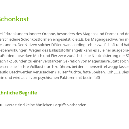
Schonkost
ei Erkrankungen innerer Organe, besonders des Magens und Darms und der
erschiedene Schonkostformen eingesetzt, die z.B. bei Magengeschwüren mei
estanden. Der Nutzen solcher Diäten war allerdings eher zweifelhaft und hat
ebenwirkungen. Wegen des Ballaststoffmangels kann es zu einer ausgepr
ußerdem bewirken Milch und Eier zwar zunächst eine Neutralisierung der 
ach 1-2 Stunden zu einer verstärkten Sekretion von Magensäure.Statt solcher
esser eine leichte Vollkost durchzuführen, bei der Lebensmittel weggelas
äufig Beschwerden verursachen (Hülsenfrüchte, fette Speisen, Kohl,....). Die
ein und wird auch von psychischen Faktoren mit beeinflußt.
hnliche Begriffe
Derzeit sind keine ähnlichen Begriffe vorhanden.