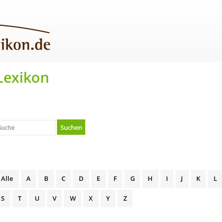
Lexikon
Suchen
Alle
A
B
C
D
E
F
G
H
I
J
K
L
S
T
U
V
W
X
Y
Z