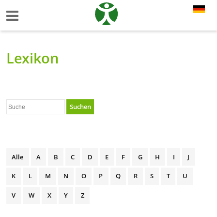
Lexikon
Suchen
Alle
A
B
C
D
E
F
G
H
I
J
K
L
M
N
O
P
Q
R
S
T
U
V
W
X
Y
Z