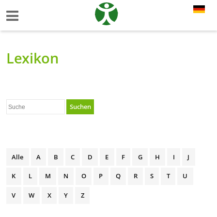
Lexikon
Suchen
Alle
A
B
C
D
E
F
G
H
I
J
K
L
M
N
O
P
Q
R
S
T
U
V
W
X
Y
Z