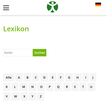
Lexikon
Suchen
Alle
A
B
C
D
E
F
G
H
I
J
K
L
M
N
O
P
Q
R
S
T
U
V
W
X
Y
Z