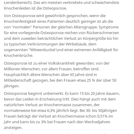
Lendenbereich). Das am meisten verbreitete und schwächendste
Knochenleiden ist die Osteoporose.
Von Osteoporose wird gewöhnlich gesprochen, wenn die
Knochenfestigkeit eines Patienten deutlich geringer ist als die
von "normalen" Personen der gleichen Altersgruppe. Symptome
für eine vorliegende Osteoporose reichen von Rückenschmerzen
und dem zuweilen beträchtlichen Verlust an Körpergröße bis hin
zu typischen Verkrümmungen der Wirbelsäule, dem
sogenannten "Witwenbuckel` und einer extremen Anfälligkeit für
Knochenbrüche.
Osteoporose ist zu einer Volkskrankheit geworden, von der
Millionen Menschen, vor allem Frauen, betroffen sind.
Hauptsächlich ältere Menschen über 65 Jahre sind in
Mitleidenschaft gezogen, bei den Frauen etwa 25 % der über 50
jährigen.
Osteoporose beginnt unbemerkt. Es kann 15 bis 20 Jahre dauern,
bevor das Leiden in Erscheinung tritt. Dies hängt auch mit dem
natürlichen Verlust an Knochenmasse zusammen, der
normalerweise bei etwa 0,3% jährlich liegt. Bei 30- bis 50jährigen
Frauen beträgt der Verlust an Knochenmasse schon 0,51% im
Jahr und kann bis zu 3% bei Frauen nach den Wechseljahren
ansteigen.