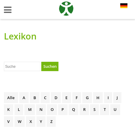
Lexikon
Suchen
Alle
A
B
C
D
E
F
G
H
I
J
K
L
M
N
O
P
Q
R
S
T
U
V
W
X
Y
Z