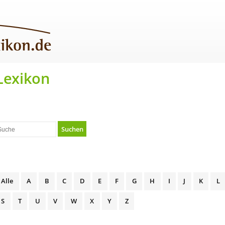
Lexikon
Suchen
Alle
A
B
C
D
E
F
G
H
I
J
K
L
S
T
U
V
W
X
Y
Z