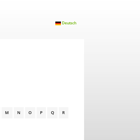
Deutsch
M
N
O
P
Q
R