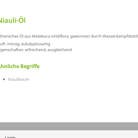
Niauli-Öl
therisches Öl aus Melaleuca viridiflora, gewonnen durch Wasserdampfdestilla
uft: minzig, eukalyptusartig
igenschaften: erfrischend, ausgleichend
hnliche Begriffe
Niaulibaum
m
Login