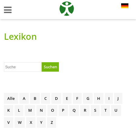
Lexikon
Suchen
Alle
A
B
C
D
E
F
G
H
I
J
K
L
M
N
O
P
Q
R
S
T
U
V
W
X
Y
Z