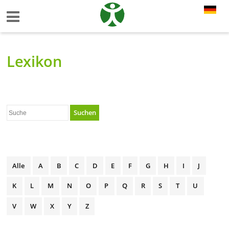
Lexikon
Suchen
Alle
A
B
C
D
E
F
G
H
I
J
K
L
M
N
O
P
Q
R
S
T
U
V
W
X
Y
Z