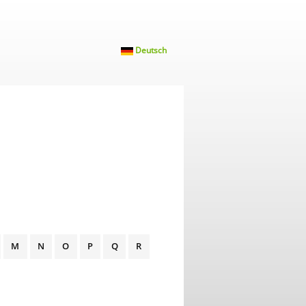
Deutsch
M
N
O
P
Q
R