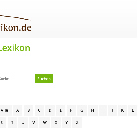
Lexikon
Suchen
Alle
A
B
C
D
E
F
G
H
I
J
K
L
S
T
U
V
W
X
Y
Z