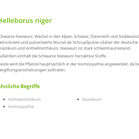
Helleborus niger
chwarze Nieswurz. Wächst in den Alpen, Schweiz, Österreich und Süddeuts
etrocknete und pulverisierte Wurzel als Schnupfpulver (daher der deutsch
rastikum und Anthelminthikum. Nieswurz ist stark schleimhautreizend.
ußerdem enthält die Schwarze Nieswurz herzaktive Stoffe.
eute wird die Pflanze hauptsächlich in der Homöopathie angewendet, da b
ergiftungserscheinungen auftraten.
hnliche Begriffe
Anthelminthikum
Drastikum
Homöopathie