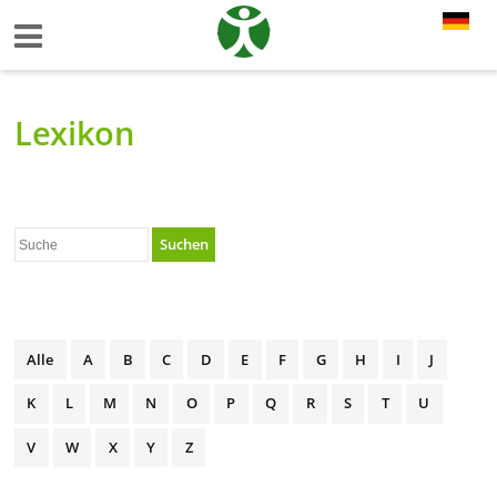
Lexikon
Suchen
Alle
A
B
C
D
E
F
G
H
I
J
K
L
M
N
O
P
Q
R
S
T
U
V
W
X
Y
Z