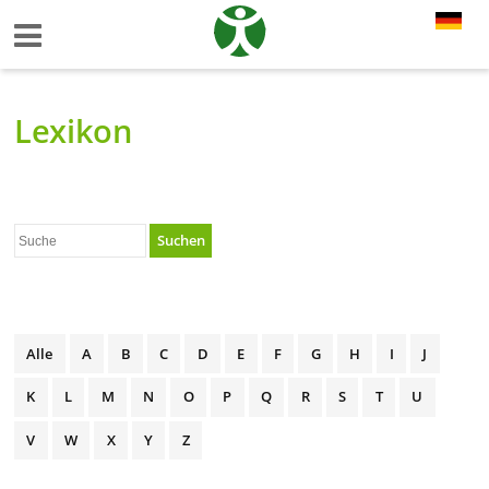
Lexikon
Suchen
Alle
A
B
C
D
E
F
G
H
I
J
K
L
M
N
O
P
Q
R
S
T
U
V
W
X
Y
Z