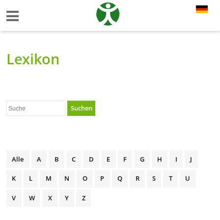
Lexikon
Suchen
Alle
A
B
C
D
E
F
G
H
I
J
K
L
M
N
O
P
Q
R
S
T
U
V
W
X
Y
Z