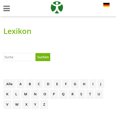
Lexikon
Suchen
Alle
A
B
C
D
E
F
G
H
I
J
K
L
M
N
O
P
Q
R
S
T
U
V
W
X
Y
Z