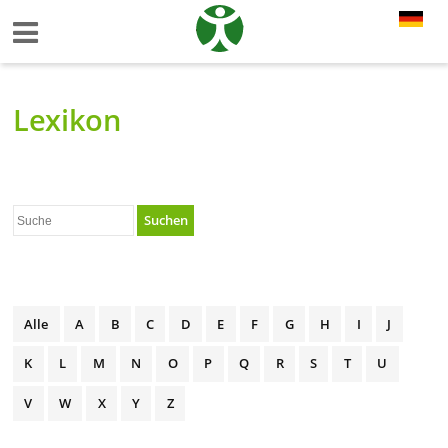
Lexikon
Suchen
Alle
A
B
C
D
E
F
G
H
I
J
K
L
M
N
O
P
Q
R
S
T
U
V
W
X
Y
Z