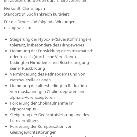
Mirabellen und werden durch Tiere verbreitet.
Herkunft: China, Japan
Standort: In Südfrankreich kultiviert
Für die Droge sind folgende Wirkungen
nachgewiesen:
Steigerung der Hypoxie-(Sauerstoffmangel-)
toleranz, insbesondere des Hirngewebes
Hemmung der Entwicklung eines traumatisch
oder toxisch (durch eine Vergiftung)
bedingten Hirnödems und Beschleunigung
seiner Rückbildung
Verminderung des Retinaödems und von
Netzhautzell-Läsionen
Hemmung der altersbedingten Reduktion
von muskarinergen Cholinozeptoren und
alpha-2-Adrenozeptoren
Förderung der Cholinaufnahme im
Hippocampus
Steigerung der Gedächtnisleistung und des
Lernvermögens
Förderung der Kompensation von
Gleichgewichtsstörungen