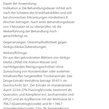
Dauer der Anwendung:
Indikation a: Die Behandlungsdauer richtet sich
nach der Schwere des Krankheitsbildes und soll
bei chronischen Erkrankungen mindestens 8
Wochen betragen. Nach einer Behandlungsdauer
von 3 Monaten ist zu überprüfen, ob die
Weiterführung der Behandlung noch
gerechtfertigt ist.
Gegenanzeigen: Überempfindlichkeit gegen
Ginkgo-biloba-Zubereitungen.
Wirkstoff/Droge:
Ein aus den getrockneten Blättern von Ginkgo
biloba LINNÉ mit Aceton-Wasser und
nachfolgenden Reinigungsschritten ohne
Zumischung von Konzentraten oder isolierten
Inhaltsstoffen hergestellter Trockenextrakt. Das
Droge-Extrakt-Verhältnis beträgt 35-67:1, im
Durchschnitt 50:1. Der Extrakt ist charakterisiert
durch 22 bis 27% Flavonglycoside, bestimmt als
Quercetin, und Kämpferol incl. Isorhamnetin (mit
HPLC) und als Acylflavone mit der Molmasse M =
756,7 (Quercetinglycoside) und M = 740,7
(Kämpferolglycoside); 5 bis 7% Terpenlaktone,