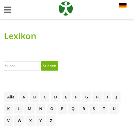
Lexikon
Suchen
Alle
A
B
C
D
E
F
G
H
I
J
K
L
M
N
O
P
Q
R
S
T
U
V
W
X
Y
Z