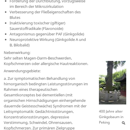
Förderung der Durchblutung, vorzugsweise
im Bereich der Mikrozirkulation
Verbesserung der Fließeigenschaften des
Blutes
Inaktivierung toxischer (giftiger)
Sauerstoffradikale (Flavonoide)
Antagonismus gegenüber PAF (Ginkgolide)
Neuroprotektive Wirkung (Ginkgolide A und
B, Bilobalid)
Nebenwirkung:
Sehr selten Magen-Darm-Beschwerden,
Kopfschmerzen oder allergische Hautreaktionen.
Anwendungsgebiete:
a. Zur symptomatischen Behandlung von
hirnorganisch bedingten Leistungsstörungen im
Rahmen eines therapeutischen
Gesamtkonzeptes bei dementiellen (mit
organischen Hirnschädigungen einhergehende
dauernde Geistesschwäche) Syndromen mit der
Leitsymptomatik: Gedächtnisstörungen,
400 Jahre alter
Konzentrationsstörungen, depressive
Ginkgobaum in
Verstimmung, Schwindel, Ohrensausen,
Peking
Kopfschmerzen. Zur primären Zielgruppe