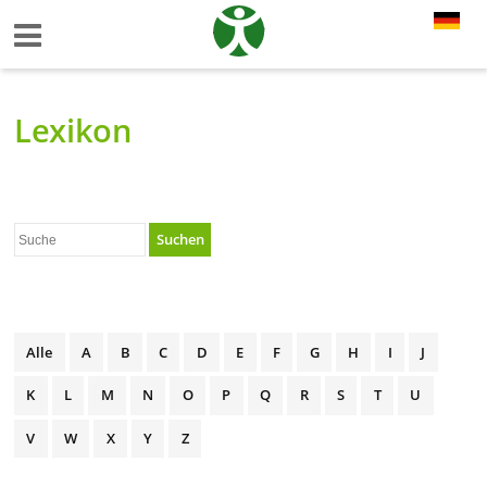
Lexikon
Suchen
Alle
A
B
C
D
E
F
G
H
I
J
K
L
M
N
O
P
Q
R
S
T
U
V
W
X
Y
Z