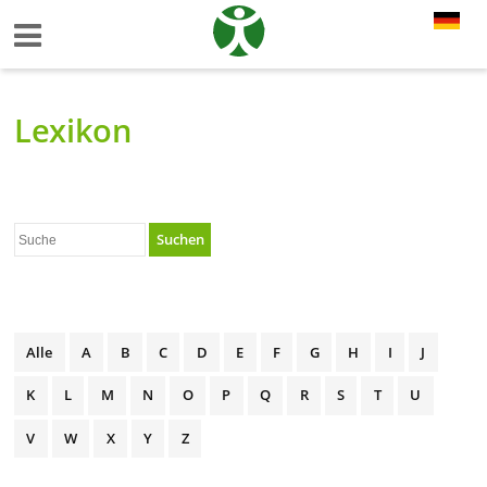
Lexikon
Suchen
Alle
A
B
C
D
E
F
G
H
I
J
K
L
M
N
O
P
Q
R
S
T
U
V
W
X
Y
Z