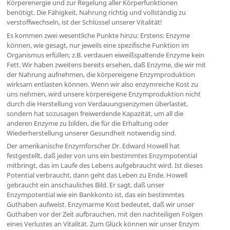
Körperenergie und zur Regelung aller Körperfunktionen
benötigt. Die Fähigkeit, Nahrung richtig und vollständig zu
verstoffwechseln, ist der Schlüssel unserer Vitalität!
Es kommen zwei wesentliche Punkte hinzu: Erstens: Enzyme
können, wie gesagt, nur jeweils eine spezifische Funktion im
Organismus erfüllen; z.B. verdauen eiweißspaltende Enzyme kein
Fett. Wir haben zweitens bereits ersehen, daß Enzyme, die wir mit
der Nahrung aufnehmen, die körpereigene Enzymproduktion
wirksam entlasten können. Wenn wir also enzymreiche Kost zu
uns nehmen, wird unsere körpereigene Enzymproduktion nicht
durch die Herstellung von Verdauungsenzymen überlastet,
sondern hat sozusagen freiwerdende Kapazität, um all die
anderen Enzyme zu bilden, die für die Erhaltung oder
Wiederherstellung unserer Gesundheit notwendig sind.
Der amerikanische Enzymforscher Dr. Edward Howell hat
festgestellt, daß jeder von uns ein bestimmtes Enzympotential
mitbringt, das im Laufe des Lebens aufgebraucht wird. Ist dieses
Potential verbraucht, dann geht das Leben zu Ende. Howell
gebraucht ein anschauliches Bild. Er sagt, daß unser
Enzympotential wie ein Bankkonto ist, das ein bestimmtes
Guthaben aufweist. Enzymarme Kost bedeutet, daß wir unser
Guthaben vor der Zeit aufbrauchen, mit den nachteiligen Folgen
eines Verlustes an Vitalität. Zum Glück können wir unser Enzym