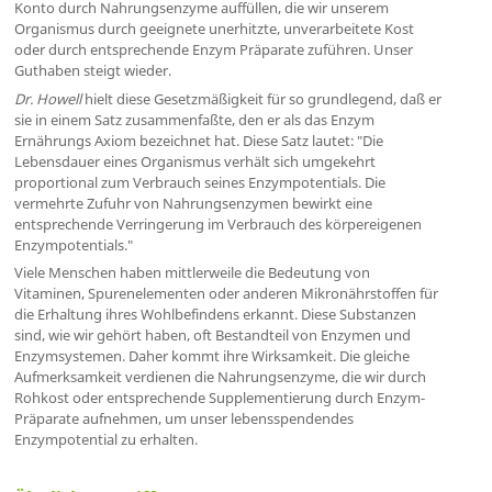
Konto durch Nahrungsenzyme auffüllen, die wir unserem
Organismus durch geeignete unerhitzte, unverarbeitete Kost
oder durch entsprechende Enzym Präparate zuführen. Unser
Guthaben steigt wieder.
Dr. Howell
hielt diese Gesetzmäßigkeit für so grundlegend, daß er
sie in einem Satz zusammenfaßte, den er als das Enzym
Ernährungs Axiom bezeichnet hat. Diese Satz lautet: "Die
Lebensdauer eines Organismus verhält sich umgekehrt
proportional zum Verbrauch seines Enzympotentials. Die
vermehrte Zufuhr von Nahrungsenzymen bewirkt eine
entsprechende Verringerung im Verbrauch des körpereigenen
Enzympotentials."
Viele Menschen haben mittlerweile die Bedeutung von
Vitaminen, Spurenelementen oder anderen Mikronährstoffen für
die Erhaltung ihres Wohlbefindens erkannt. Diese Substanzen
sind, wie wir gehört haben, oft Bestandteil von Enzymen und
Enzymsystemen. Daher kommt ihre Wirksamkeit. Die gleiche
Aufmerksamkeit verdienen die Nahrungsenzyme, die wir durch
Rohkost oder entsprechende Supplementierung durch Enzym-
Präparate aufnehmen, um unser lebensspendendes
Enzympotential zu erhalten.