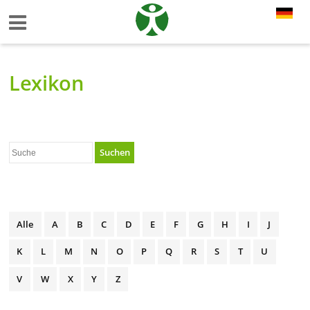
Lexikon
Suchen
Alle
A
B
C
D
E
F
G
H
I
J
K
L
M
N
O
P
Q
R
S
T
U
V
W
X
Y
Z