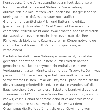
Konsequenz für die Volksgesundheit darin liegt, daß unsere
Nahrungsmittel heute meist Stufen der Verarbeitung
durchlaufen, die mit Erhitzen verbunden sind. Das gilt schon so
uneingeschränkt, daß es uns kaum noch auffällt.
Grundnahrungsmittel wie Milch und Butter sind erhitzt
(pasteurisiert). Hitze über 65 Grad C zerstört Enzyme. (Ihre
chemische Struktur bleibt dabei zwar erhalten, aber sie verlieren
das, was sie zu Enzymen macht: ihre Enzymkraft, d.h. ihre
Fähigkeit, als biologische Katalysatoren im Körper notwendige
chemische Reaktionen, z. B. Verdauungsprozesse, zu
veranlassen).
Die Tatsache, daß unsere Nahrung enzymarm ist, daß all das
gekochte, gebratene, gedünstete, durch Erhitzen haltbar
gemachte Essen keine Enzyme mehr enthält, die unsere
Verdauung entlasten könnte, ist von großer Tragweite. Denn was
passiert nun? Unsere Bauchspeicheldrüse muß permanent
Schwerstarbeit leisten, um all die Enzyme zu produzieren, die für
die Verdauung erforderlich sind. Ist es da ein Wunder, daß die
Bauchspeicheldrüse unter dieser Belastung krank wird oder gar
zusammenbricht? Für unsere Gesundheit ist es wichtig, was (und
wie wir) essen. Genau so entscheidend ist es aber, wie wir die
aufgenommenen Speisen verdauen, d.h. wie wir dem
Organismus die Stoffe zuführen, die er zur Gewinnung von