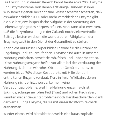
Die Forschung in diesem Bereich kennt heute etwa 2000 Enzyme
und Enzymsysteme, von denen erst einige Hundert in ihrer
Wirksamkeit genau bekannt sind. Wissenschaftler schätzen, daß
es wahrscheinlich 10000 oder mehr verschiedene Enzyme gibt,
die alle ihre jeweils spezifische Aufgabe in der Steuerung der
Lebensvorgänge des Körpers erfüllen. Man kann also erwarten,
daß die Enzymforschung in der Zukunft noch viele wertvolle
Beiträge leisten wird, um die wunderbaren Fähigkeiten der
Enzyme gezielt in den Dienst der Gesundheit zu stellen.
Aber nicht nur unser Körper bildet Enzyme für die unzähligen
Regelungs und Steueraufgaben. Enzyme sind auch in unserer
Nahrung enthalten, soweit sie roh, frisch und unbearbeitet ist.
Diese Nahrungsenzyme helfen vor allem bei der Verdauung der
Nahrung. Nehmen wir rohes Obst oder Gemüse zu uns, so
werden bis zu 70% dieser Kost bereits mit Hilfe der darin
enthaltenen Enzyme verdaut. Tiere in freier Wildbahn, deren
Nahrung nicht erhitzt wurde, kennen keine
Verdauungsprobleme, weil ihre Nahrung enzymreich ist.
Eskimos, solange sie rohes Fett (Tran) und rohen Fisch aßen,
kannten weder Gewichtsprobleme noch Herzbeschwerden, dank
der Verdauungs Enzyme, die sie mit dieser Kostform reichlich
aufnahmen.
Wieder einmal wird hier sichtbar, welch eine katastrophale