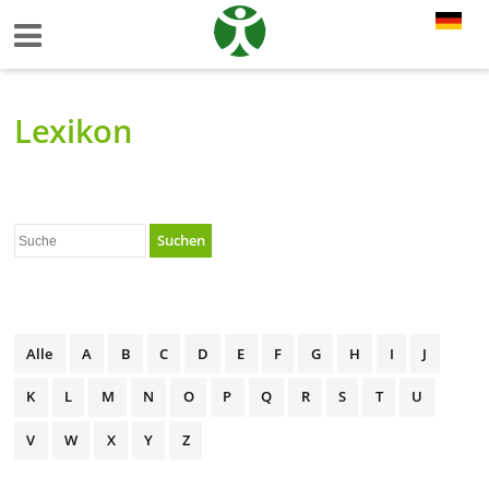
Lexikon
Suchen
Alle
A
B
C
D
E
F
G
H
I
J
K
L
M
N
O
P
Q
R
S
T
U
V
W
X
Y
Z