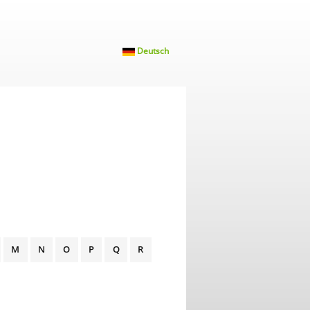
Deutsch
M
N
O
P
Q
R