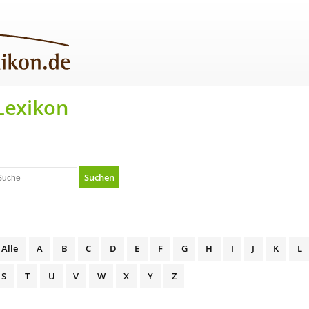
Lexikon
Suchen
Alle
A
B
C
D
E
F
G
H
I
J
K
L
S
T
U
V
W
X
Y
Z