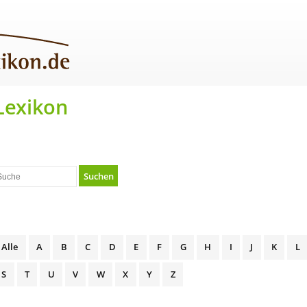
Lexikon
Suchen
Alle
A
B
C
D
E
F
G
H
I
J
K
L
S
T
U
V
W
X
Y
Z