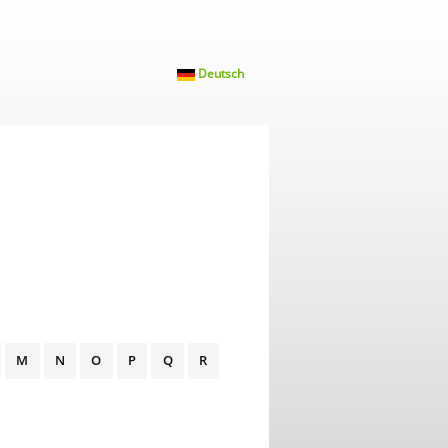
Deutsch
M
N
O
P
Q
R