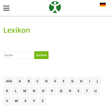
Lexikon
Suchen
Alle
A
B
C
D
E
F
G
H
I
J
K
L
M
N
O
P
Q
R
S
T
U
V
W
X
Y
Z