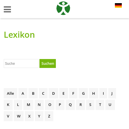
Lexikon
Suchen
Alle
A
B
C
D
E
F
G
H
I
J
K
L
M
N
O
P
Q
R
S
T
U
V
W
X
Y
Z