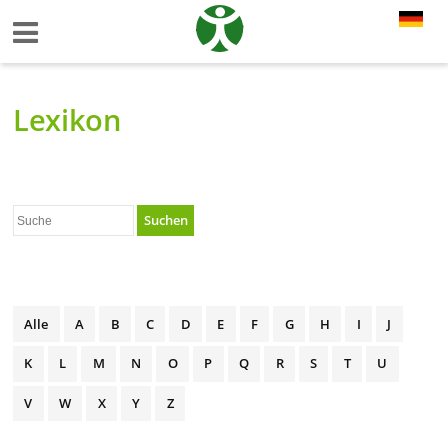
Lexikon
Suchen
Alle
A
B
C
D
E
F
G
H
I
J
K
L
M
N
O
P
Q
R
S
T
U
V
W
X
Y
Z