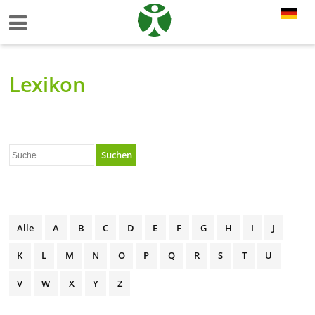
Lexikon
Suchen
Alle
A
B
C
D
E
F
G
H
I
J
K
L
M
N
O
P
Q
R
S
T
U
V
W
X
Y
Z